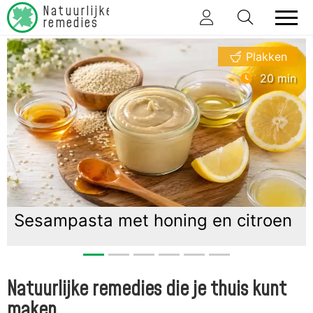
Natuurlijke
remedies
Plakken
20 min
vorige
vol
 met honing en citroen
Kamille-infus
kamillehonin
Natuurlijke remedies die je thuis kunt
maken