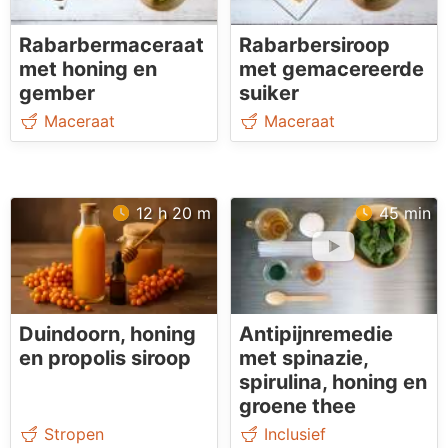
Rabarbermaceraat
Rabarbersiroop
met honing en
met gemacereerde
gember
suiker
Maceraat
Maceraat
12 h 20 m
45 min
Duindoorn, honing
Antipijnremedie
en propolis siroop
met spinazie,
spirulina, honing en
groene thee
Stropen
Inclusief