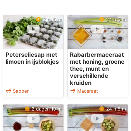
2 h 15 m
24 h 5 m
Peterseliesap met
Rabarbermaceraat
limoen in ijsblokjes
met honing, groene
thee, munt en
verschillende
kruiden
Sappen
Maceraat
2 dagen 10 m
24 h 5 m